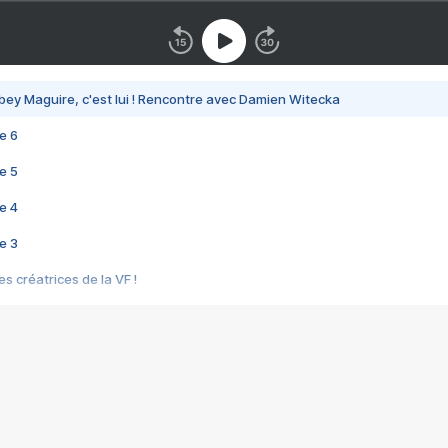
bey Maguire, c'est lui ! Rencontre avec Damien Witecka
e 6
e 5
e 4
e 3
s créatrices de la VF !
e 2
e 1
e Mektoub My Love arrive enfin ! Rencontre avec Shaïn Boumedine et Sal
i : après Toni en famille