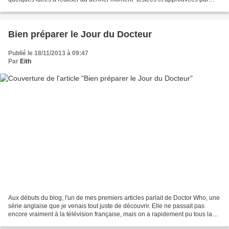
votre humble serviteuse- pour assurer...
Bien préparer le Jour du Docteur
Publié le 18/11/2013 à 09:47
Par
Eith
Aux débuts du blog, l'un de mes premiers articles parlait de Doctor Who, une
série anglaise que je venais tout juste de découvrir. Elle ne passait pas
encore vraiment à la télévision française, mais on a rapidement pu tous la
voir et l'apprécier sur France...