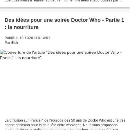
quelques idées à réaliser au dernier moment -testées et approuvées par
votre humble serviteuse- pour assurer...
Des idées pour une soirée Doctor Who - Partie 1
: la nourriture
Publié le 19/11/2013 à 14:01
Par
Eith
La diffusion sur France 4 de l'épisode des 50 ans de Doctor Who est une très
bonne occasion pour faire la fête entre whoviens. Nous vous proposons
quelques idées à réaliser au denrier moment -testées et approuvées par