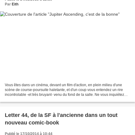
Par
Eith
Vous êtes dans un cinéma, devant un film d'action, en plein milieu d'une
scène de course-poursuite haletante, et d'un coup vous entendez un rire
incontrolable -et très bruyant- venu du fond de la salle. Ne vous inquiètez
pas : vous êtes probablement devant...
Letter 44, de la SF à l'ancienne dans un tout
nouveau comic-book
Publié le 17/10/2014 à 10:44