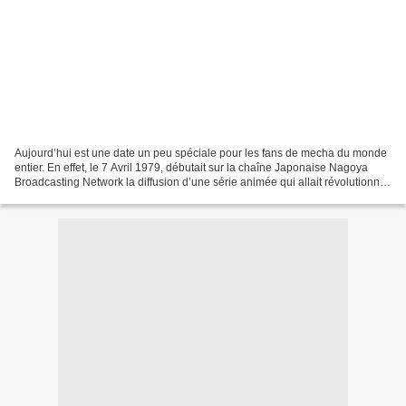
Aujourd’hui est une date un peu spéciale pour les fans de mecha du monde
entier. En effet, le 7 Avril 1979, débutait sur la chaîne Japonaise Nagoya
Broadcasting Network la diffusion d’une série animée qui allait révolutionner
la SF Japonaise, et donner...