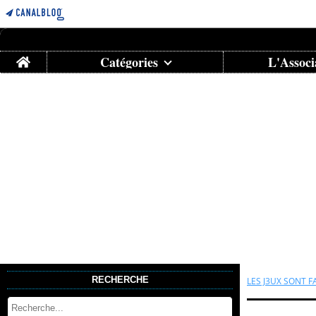
Home
Catégories
L'Associ
RECHERCHE
LES J3UX SONT F