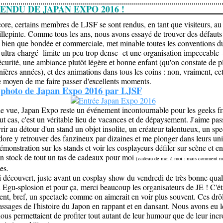
NDU DE JAPAN EXPO 2016 !
ore, certains membres de LJSF se sont rendus, en tant que visiteurs, au 
llepinte. Comme tous les ans, nous avons essayé de trouver des défauts
, bien que bondée et commerciale, met minable toutes les conventions 
tra-chargé -limite un peu trop dense- et une organisation impeccable -
curité, une ambiance plutôt légère et bonne enfant (qu'on constate de p
nières années), et des animations dans tous les coins : non, vraiment, c
e moyen de me faire passer d'excellents moments.
e photo de Japan Expo 2016 par LJSF
e vue, Japan Expo reste un événement incontournable pour les geeks f
ut cas, c'est un véritable lieu de vacances et de dépaysement. J'aime pas
rir au détour d'un stand un objet insolite, un créateur talentueux, un spe
dore y retrouver des fanzineux par dizaines et me plonger dans leurs uni
monstration sur les stands et voir les cosplayeurs défiler sur scène et en
un stock de tout un tas de cadeaux pour moi
(cadeau de moi à moi : mais comment m
es.
ai découvert, juste avant un cosplay show du vendredi de très bonne quali
Egu-splosion et pour ça, merci beaucoup les organisateurs de JE ! C'étai
gent, bref, un spectacle comme on aimerait en voir plus souvent. Ces dr
assages de l'histoire du Japon en rappant et en dansant. Nous avons eu le
 nous permettaient de profiter tout autant de leur humour que de leur inc