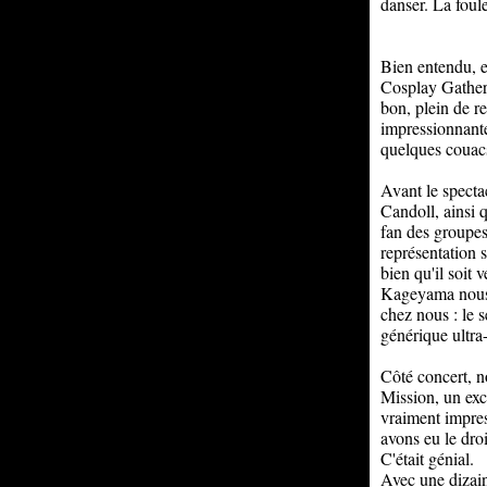
danser. La foule
Bien entendu, e
Cosplay Gatherin
bon, plein de r
impressionnant
quelques couacs 
Avant le specta
Candoll, ainsi 
fan des groupes 
représentation 
bien qu'il soit
Kageyama nous a
chez nous : le 
générique ultra
Côté concert, n
Mission, un exce
vraiment impres
avons eu le droi
C'était génial.
Avec une dizain