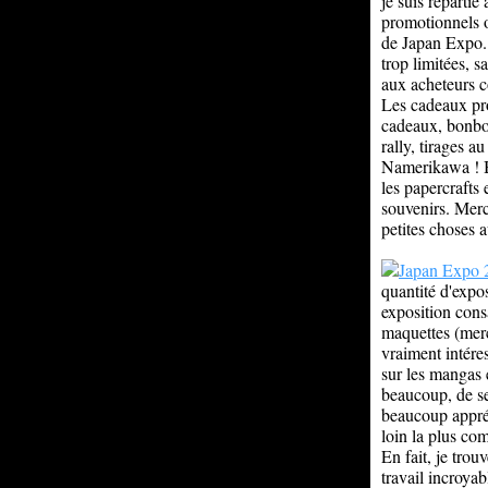
je suis repartie
promotionnels of
de Japan Expo. 
trop limitées, s
aux acheteurs c
Les cadeaux pro
cadeaux, bonbon
rally, tirages a
Namerikawa ! Bie
les papercrafts 
souvenirs. Merci
petites choses a
quantité d'expo
exposition cons
maquettes (merci
vraiment intéres
sur les mangas 
beaucoup, de se
beaucoup appréc
loin la plus com
En fait, je trou
travail incroyab