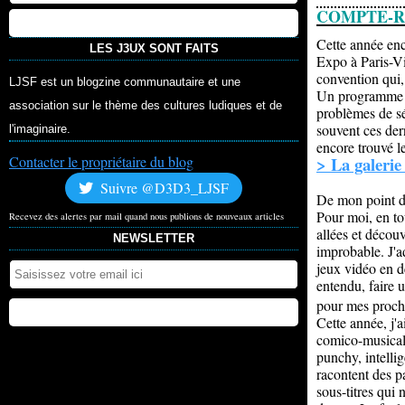
COMPTE-RE
Cette année enc
LES J3UX SONT FAITS
Expo à Paris-Vi
convention qui
LJSF est un blogzine communautaire et une
Un programme ul
association sur le thème des cultures ludiques et de
problèmes de sé
souvent ces der
l'imaginaire.
encore trouvé l
Contacter le propriétaire du blog
> La galeri
Suivre @D3D3_LJSF
De mon point d
Pour moi, en to
Recevez des alertes par mail quand nous publions de nouveaux articles
allées et découv
NEWSLETTER
improbable. J'a
jeux vidéo en dé
entendu, faire 
pour mes proch
Cette année, j'
comico-musical 
punchy, intelli
racontent des p
sous-titres qui