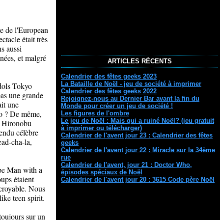
le de l'European
tacle était très
s aussi
nées, et malgré
ARTICLES RÉCENTS
Calendrier des fêtes geeks 2023
La Bataille de Noël - jeu de société à imprimer
idols Tokyo
Calendrier des fêtes geeks 2022
pas une grande
Rejoignez-nous au Dernier Bar avant la fin du
ait une
Monde pour créer un jeu de société !
xpo ? De même,
Les figures de l'ombre
Le jeu de Noël : Mais qui a ruiné Noël? (jeu gratuit
, Hironobu
à imprimer ou télécharger)
rendu célèbre
Calendrier de l'avent jour 23 : Calendrier des fêtes
ead-cha-la,
geeks
Calendrier de l'avent jour 22 : Miracle sur la 34ème
rue
Calendrier de l'avent, jour 21 : Doctor Who,
upe Man with a
épisodes spéciaux de Noël
oups étaient
Calendrier de l'avent jour 20 : 3615 Code père Noël
ncroyable. Nous
ke teen spirit.
toujours sur un