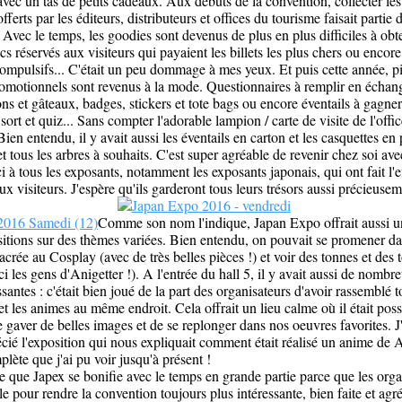
 avec un tas de petits cadeaux. Aux débuts de la convention, collecter le
ferts par les éditeurs, distributeurs et offices du tourisme faisait partie d
Avec le temps, les goodies sont devenus de plus en plus difficiles à obte
acs réservés aux visiteurs qui payaient les billets les plus chers ou encore
ompulsifs... C'était un peu dommage à mes yeux. Et puis cette année, pif
motionnels sont revenus à la mode. Questionnaires à remplir en échang
s et gâteaux, badges, stickers et tote bags ou encore éventails à gagner
u sort et quiz... Sans compter l'adorable lampion / carte de visite de l'off
n entendu, il y avait aussi les éventails en carton et les casquettes en 
et tous les arbres à souhaits. C'est super agréable de revenir chez soi ave
 à tous les exposants, notamment les exposants japonais, qui ont fait l'ef
ux visiteurs. J'espère qu'ils garderont tous leurs trésors aussi précieuse
Comme son nom l'indique, Japan Expo offrait aussi 
sitions sur des thèmes variées. Bien entendu, on pouvait se promener d
acrée au Cosplay (avec de très belles pièces !) et voir des tonnes et des 
 les gens d'Anigetter !). A l'entrée du hall 5, il y avait aussi de nombr
santes : c'était bien joué de la part des organisateurs d'avoir rassemblé 
et les animes au même endroit. Cela offrait un lieu calme où il était pos
 gaver de belles images et de se replonger dans nos oeuvres favorites. J
ié l'exposition qui nous expliquait comment était réalisé un anime de A 
plète que j'ai pu voir jusqu'à présent !
ve que Japex se bonifie avec le temps en grande partie parce que les orga
le pour rendre la convention toujours plus intéressante, bien faite et agréa