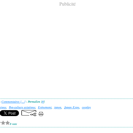
Publicité
 -
Commentaires [
…
]
- Permalien [
#
]
sique
,
Pop-culture asiatique
,
Evènement
,
japon
,
Japan Expo
,
cosplay
0 vote