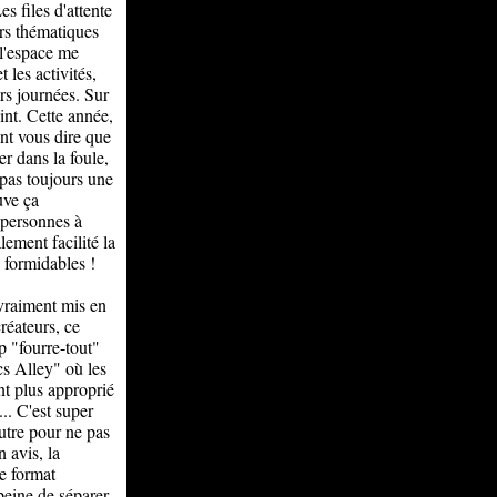
s files d'attente
ers thématiques
 l'espace me
 les activités,
rs journées. Sur
int. Cette année,
ant vous dire que
r dans la foule,
t pas toujours une
ouve ça
s personnes à
lement facilité la
s formidables !
s vraiment mis en
réateurs, ce
op "fourre-tout"
s Alley" où les
nt plus approprié
.. C'est super
autre pour ne pas
 avis, la
e format
 peine de séparer