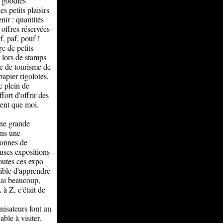
s goodies
es petits plaisirs
nir : quantités
 offres réservées
, paf, pouf !
e de petits
 lors de stamps
ice de tourisme de
papier rigolotes,
c plein de
fort d'offrir des
ment que moi.
une grande
ans une
tonnes de
euses expositions
toutes ces expo
sible d'apprendre
'ai beaucoup,
à Z, c'était de
nisateurs font un
ble à visiter.