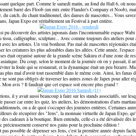
essant quelque part. Comme le samedi matin, au fond du Hall 6, où nous 
tement barré des Floob (un mix entre Flander's Company et Noob), mai
e, du catch, du chant traditionnel, des danses de mascottes... Vous savez
ans, Japan Expo est véritablement un Festival à part entière.
i pu découvrir des artistes japonais dans l'incontournable espace Wabi 
u tissu, calligraphie, sculpture... Avec comme toujours des ateliers pour
t avec les artistes. Un vrai bonheur. Pas mal de mascottes régionales étai
er les créatures les plus adorables dans les allées. Cette année, l'espace
ises était organisé autour de la grande scène Sakura et d'une zone de res
 asiatique. Du coup, selon le moment de la journée où on y passait, il ar
viter la foule qui se restaurait, et la dynamique était un peu bizarre. Ma
 pas plus mal d'avoir tout rassemblé dans le même coin. Ainsi, les fanas 
e ne sont pas obligés de traverser les autres zones de Japex pour aller ré
s. Mon avis ? Il faudrait que cet espace soit encore plus grand !
ons, il y avait aussi beaucoup à faire sur les stands associatifs, sur lesqu
e passer car entre les quiz, les ateliers, les démonstrations d'arts martia
raditionnels, on a de quoi s'occuper des journées entières. Certaines ani
ailleurs de récupérer des "Jens", la monnaie virtuelle de Japan Expo, qu
 des cadeaux à la boutique. Bien entendu, celle-ci a été dévalisée dès le
 précieusement conservé nos gains pour la prochaine édition !
it pas possible de dépenser ses Jens, c'est la première année depuis faci