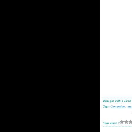
Posté par Eith à 16:10
Tags:
Convention
,
mu
Vous aimez ?