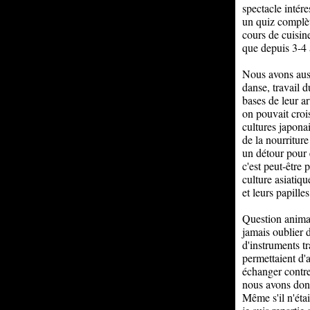
spectacle intér
un quiz complè
cours de cuisin
que depuis 3-4 
Nous avons auss
danse, travail d
bases de leur ar
on pouvait crois
cultures japona
de la nourriture
un détour pour é
c'est peut-être
culture asiatiqu
et leurs papille
Question animati
jamais oublier d
d'instruments t
permettaient d'
échanger contre
nous avons donc
Même s'il n'éta