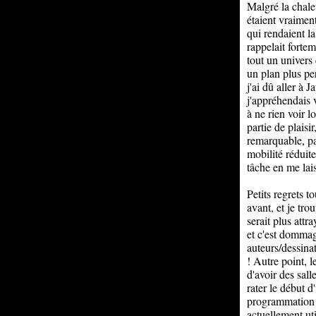
Malgré la chaleu
étaient vraimen
qui rendaient l
rappelait fortem
tout un univers
un plan plus per
j'ai dû aller à
j'appréhendais 
à ne rien voir l
partie de plaisir
remarquable, pa
mobilité réduite
tâche en me lais
Petits regrets t
avant, et je tr
serait plus attr
et c'est dommag
auteurs/dessina
! Autre point, l
d'avoir des sall
rater le début 
programmation 
actuellement uti