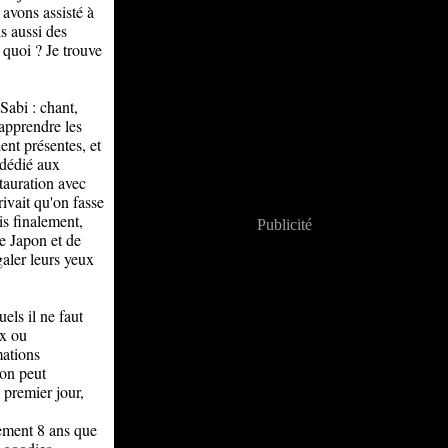
avons assisté à
s aussi des
 quoi ? Je trouve
Sabi : chant,
 apprendre les
ent présentes, et
 dédié aux
tauration avec
rivait qu'on fasse
is finalement,
Publicité
de Japon et de
galer leurs yeux
els il ne faut
ux ou
mations
'on peut
 premier jour,
lement 8 ans que