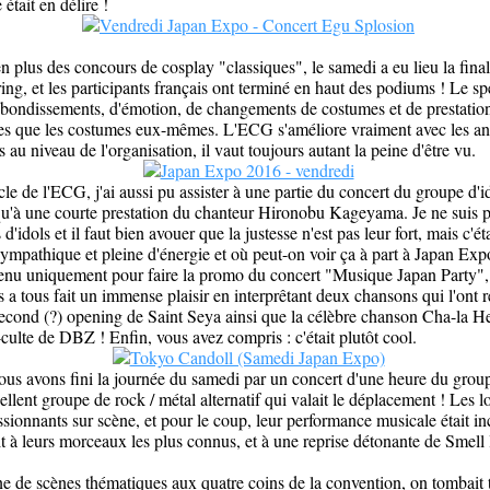
 était en délire !
n plus des concours de cosplay "classiques", le samedi a eu lieu la fina
g, et les participants français ont terminé en haut des podiums ! Le spec
ebondissements, d'émotion, de changements de costumes et de prestation
es que les costumes eux-mêmes. L'ECG s'améliore vraiment avec les an
au niveau de l'organisation, il vaut toujours autant la peine d'être vu.
cle de l'ECG, j'ai aussi pu assister à une partie du concert du groupe d'
qu'à une courte prestation du chanteur Hironobu Kageyama. Je ne suis 
d'idols et il faut bien avouer que la justesse n'est pas leur fort, mais c'ét
sympathique et pleine d'énergie et où peut-on voir ça à part à Japan E
 venu uniquement pour faire la promo du concert "Musique Japan Party"
 tous fait un immense plaisir en interprêtant deux chansons qui l'ont 
second (?) opening de Saint Seya ainsi que la célèbre chanson Cha-la H
-culte de DBZ ! Enfin, vous avez compris : c'était plutôt cool.
ous avons fini la journée du samedi par un concert d'une heure du gro
llent groupe de rock / métal alternatif qui valait le déplacement ! Les l
sionnants sur scène, et pour le coup, leur performance musicale était i
t à leurs morceaux les plus connus, et à une reprise détonante de Smell li
e de scènes thématiques aux quatre coins de la convention, on tombait 