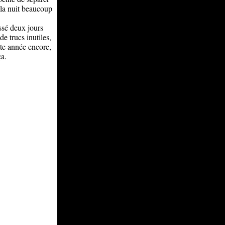
ela nuit beaucoup
assé deux jours
de trucs inutiles,
tte année encore,
ça.