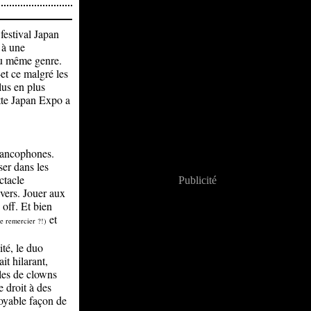
festival Japan
 à une
du même genre.
et ce malgré les
lus en plus
ette Japan Expo a
rancophones.
ser dans les
ctacle
Publicité
vers. Jouer aux
 off. Et bien
et
e remercier ?!)
té, le duo
t hilarant,
ôles de clowns
 droit à des
royable façon de