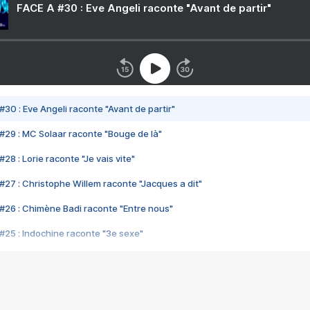
FACE A #30 : Eve Angeli raconte "Avant de partir"
#30 : Eve Angeli raconte "Avant de partir"
#29 : MC Solaar raconte "Bouge de là"
28 : Lorie raconte "Je vais vite"
#27 : Christophe Willem raconte "Jacques a dit"
#26 : Chimène Badi raconte "Entre nous"
#25 : Indochine raconte "3e sexe"
#24 : Zaho raconte "C'est chelou"
#23 : Patrick Bruel raconte "Au café des délices"
#22 : Kyo raconte "Le chemin"