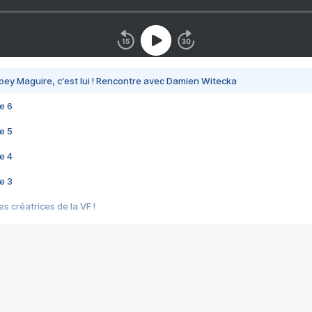
bey Maguire, c'est lui ! Rencontre avec Damien Witecka
e 6
e 5
e 4
e 3
s créatrices de la VF !
e 2
e 1
e Mektoub My Love arrive enfin ! Rencontre avec Shaïn Boumedine et Sal
i : après Toni en famille