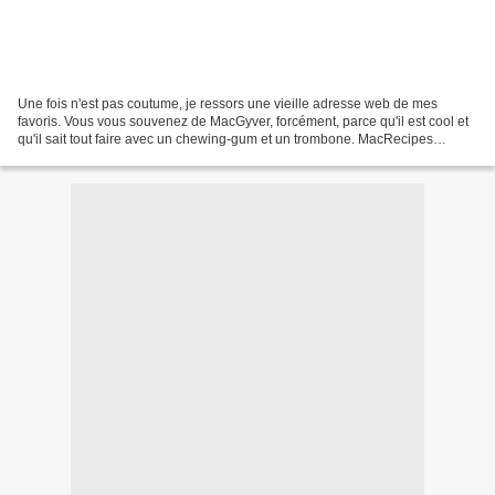
Une fois n'est pas coutume, je ressors une vieille adresse web de mes
favoris. Vous vous souvenez de MacGyver, forcément, parce qu'il est cool et
qu'il sait tout faire avec un chewing-gum et un trombone. MacRecipes
pourrait vous sauver la vie : ce site...