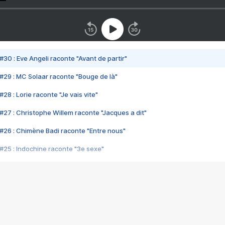
#30 : Eve Angeli raconte "Avant de partir"
#29 : MC Solaar raconte "Bouge de là"
28 : Lorie raconte "Je vais vite"
#27 : Christophe Willem raconte "Jacques a dit"
#26 : Chimène Badi raconte "Entre nous"
#25 : Indochine raconte "3e sexe"
#24 : Zaho raconte "C'est chelou"
#23 : Patrick Bruel raconte "Au café des délices"
#22 : Kyo raconte "Le chemin"
#21 : Nolwenn Leroy raconte "Cassé"