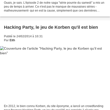
Ouais, je sais. L'épisode 2 de notre saga "série pourrie du samedi" a mis un
peu de temps à arriver. Ce n'est pas le manque de mauvaises séries -
malheureusement- qui en est la cause, simplement que ces dernières
cessaient toutes d'être diffusées avant...
Hacking Party, le jeu de Korben qu'il est bien
Publié le 24/02/2014 à 10:31
Par
Eith
En 2012, le bien connu Korben, du site éponyme, a lancé un crowdfunding
pour financer Hacking Party, un jeu de société qui consiste à réunir une