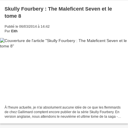
Skully Fourbery : The Maleficent Seven et le
tome 8
Publié le 06/03/2014 à 14:42
Par
Eith
À l'heure actuelle, je n'ai absolument aucune idée de ce que les flemmards
de chez Gallimard comptent encore publier de la série Skully Fourbery. En
version anglaise, nous attendons le neuvième et ultime tome de la saga -
avec une impatience !- mais les...