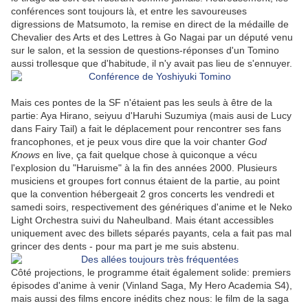
conférences sont toujours là, et entre les savoureuses
digressions de Matsumoto, la remise en direct de la médaille de
Chevalier des Arts et des Lettres à Go Nagai par un député venu
sur le salon, et la session de questions-réponses d'un Tomino
aussi trollesque que d'habitude, il n'y avait pas lieu de s'ennuyer.
Mais ces pontes de la SF n'étaient pas les seuls à être de la
partie: Aya Hirano, seiyuu d'Haruhi Suzumiya (mais ausi de Lucy
dans Fairy Tail) a fait le déplacement pour rencontrer ses fans
francophones, et je peux vous dire que la voir chanter
God
Knows
en live, ça fait quelque chose à quiconque a vécu
l'explosion du "Haruisme" à la fin des années 2000. Plusieurs
musiciens et groupes fort connus étaient de la partie, au point
que la convention hébergeait 2 gros concerts les vendredi et
samedi soirs, respectivement des génériques d'anime et le Neko
Light Orchestra suivi du Naheulband. Mais étant accessibles
uniquement avec des billets séparés payants, cela a fait pas mal
grincer des dents - pour ma part je me suis abstenu.
Côté projections, le programme était également solide: premiers
épisodes d'anime à venir (Vinland Saga, My Hero Academia S4),
mais aussi des films encore inédits chez nous: le film de la saga