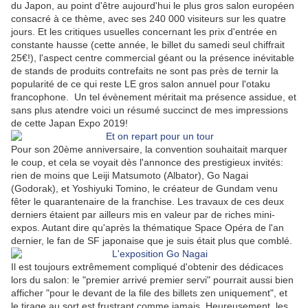
du Japon, au point d'être aujourd'hui le plus gros salon européen
consacré à ce thème, avec ses 240 000 visiteurs sur les quatre
jours. Et les critiques usuelles concernant les prix d'entrée en
constante hausse (cette année, le billet du samedi seul chiffrait
25€!), l'aspect centre commercial géant ou la présence inévitable
de stands de produits contrefaits ne sont pas près de ternir la
popularité de ce qui reste LE gros salon annuel pour l'otaku
francophone. Un tel évènement méritait ma présence assidue, et
sans plus atendre voici un résumé succinct de mes impressions
de cette Japan Expo 2019!
Pour son 20ème anniversaire, la convention souhaitait marquer
le coup, et cela se voyait dès l'annonce des prestigieux invités:
rien de moins que Leiji Matsumoto (Albator), Go Nagai
(Godorak), et Yoshiyuki Tomino, le créateur de Gundam venu
fêter le quarantenaire de la franchise. Les travaux de ces deux
derniers étaient par ailleurs mis en valeur par de riches mini-
expos. Autant dire qu'après la thématique Space Opéra de l'an
dernier, le fan de SF japonaise que je suis était plus que comblé.
Il est toujours extrêmement compliqué d'obtenir des dédicaces
lors du salon: le "premier arrivé premier servi" pourrait aussi bien
afficher "pour le devant de la file des billets zen uniquement", et
le tirage au sort est frustrant comme jamais. Heureusement, les