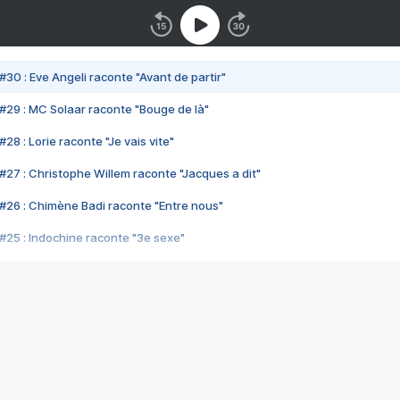
#30 : Eve Angeli raconte "Avant de partir"
#29 : MC Solaar raconte "Bouge de là"
28 : Lorie raconte "Je vais vite"
#27 : Christophe Willem raconte "Jacques a dit"
#26 : Chimène Badi raconte "Entre nous"
#25 : Indochine raconte "3e sexe"
#24 : Zaho raconte "C'est chelou"
#23 : Patrick Bruel raconte "Au café des délices"
#22 : Kyo raconte "Le chemin"
#21 : Nolwenn Leroy raconte "Cassé"
#20 : Patrick Hernandez raconte "Born to be alive"