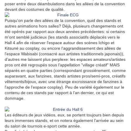
poser entre deux déambulations dans les allées de la convention
devant des costumes de qualité.
Puisqu'on parle des allées de la convention, quid des stands et
autres animations hors salles? Déjà, plusieurs changements ont
été opérés par rapport aux deux années précédentes: si certains
m'ont semblé judicieux (les stands associatifs déplacés vers le
Hall 4 afin de réserver l'espace autour des scènes Ichigo et
Kitsuné au cosplay, ou encore l'aggrandissement des allées de
l'espace Wabisabi (consacré aux artistes traditionnels japonais)),
d'autres me laissent plus perplexe: les espaces amateurs/artistes
pros ont été regroupés sous l'appellation "village créatif" MAIS
séparés en quatre parties (correspondant grossièrement, comme
auparavant, aux fanzines, stands artistes pros/semi-pros, créatifs
vêtements/bijoux, avec une étrange excroissance de fanzines à
l'approche de l'espace cosplay). Peu de variété également sur le
contenu de ces stands par rapport à l'an dernier, ce qui est
dommage.
Les éditeurs de jeux vidéos, eux, se portent toujours bien depuis
leurs immenses stands, et on notera également l'arrivée au sein
du salon de tournois e-sport cette année.