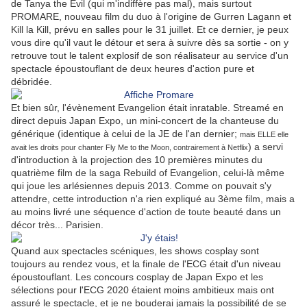
de Tanya the Evil (qui m'indiffère pas mal), mais surtout
PROMARE, nouveau film du duo à l'origine de Gurren Lagann et
Kill la Kill, prévu en salles pour le 31 juillet. Et ce dernier, je peux
vous dire qu'il vaut le détour et sera à suivre dès sa sortie - on y
retrouve tout le talent explosif de son réalisateur au service d'un
spectacle époustouflant de deux heures d'action pure et
débridée.
Et bien sûr, l'évènement Evangelion était inratable. Streamé en
direct depuis Japan Expo, un mini-concert de la chanteuse du
générique (identique à celui de la JE de l'an dernier;
mais ELLE elle
) a servi
avait les droits pour chanter Fly Me to the Moon, contrairement à Netflix
d'introduction à la projection des 10 premières minutes du
quatrième film de la saga Rebuild of Evangelion, celui-là même
qui joue les arlésiennes depuis 2013. Comme on pouvait s'y
attendre, cette introduction n'a rien expliqué au 3ème film, mais a
au moins livré une séquence d'action de toute beauté dans un
décor très... Parisien.
Quand aux spectacles scéniques, les shows cosplay sont
toujours au rendez vous, et la finale de l'ECG était d'un niveau
époustouflant. Les concours cosplay de Japan Expo et les
sélections pour l'ECG 2020 étaient moins ambitieux mais ont
assuré le spectacle, et je ne bouderai jamais la possibilité de se