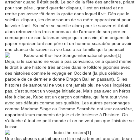
arracher quand il était petit. Le soir de la fête des ancêtres, priant
pour son père , grand guerrier disparu, il est en retard et ne
rentre pas assez tôt dans la grotte dans lequel il vit. Dès que le
soleil a disparu, les deux soeurs de sa mère apparaissent pour
lui voler l'oeil. Sa mère se sacrifie alors pour le sauver et il doit
alors retrouver les trois morceaux de l'armure de son père en
compagnie de son talisman singe qui a pris vie, d'un origami de
papier représentant son père et un homme-scarabée pour avoir
une chance de sauver sa vie face à sa famille qui le poursuit.
Déjà, si le scénario ne vous a pas convaincu, on a quand même
le droit à une histoire très ancrée dans le folklore japonais avec
des histoires comme le voyage en Occident (la plus célèbre
parodie de ce dernier a donné Dragon Ball en passant). Si les
histoires de samouraï ne vous ont jamais plu, ne vous inquiétez
pas, c'est surtout un voyage initiatique. Mais pas avec un héros
tête à claque, Kubo est un garçon optimiste, qui fera tout vivre
avec ses défauts comme ses qualités. Les autres personnages
comme Madame Singe ou l'homme Scarabée ont leur caractère,
apportant leurs moments de joie et de tristesse à l'histoire. On
s'attache à tout ce petit monde et on ne veut pas que l'histoire se
finisse.
Une des choses qui fait que ce film est si bon est que c'est beau,