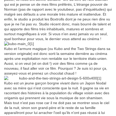
qui est je pense un de mes films préférés, L'étrange pouvoir de
Norman (pas de rapport avec le youtubeur, pas d'inquiétudes) qui
malgré ses défauts a une morale très mature et inattendue. Et
enfin, le studio a produit les Boxtrolls dont je ne peux rien dire vu
que je ne l'ai pas vu. Studio récent donc, mais bourré de talent et
qui apporte des films très inhabituels, matures et sombres et
surtout magnifiques à voir. Si vous n'en avez jamais vu un seul,
quel bonheur pour vous, le dernier vous attend au cinéma !
Kubo et l'armure magique (ou Kubo and the Two Strings dans sa
version originale) est donc sorti la semaine dernière au cinéma
après une exploitation non rentable sur le territoire états-unien.
Aussi, si on veut (et on doit !) voir des films comme ça de
nouveau, il faut aller voir ce film. Pourquoi ? Je suis ici pour ça,
asseyez-vous et prenez un chocolat chaud !
Kubo est un jeune garçon borgne vivant dans un Japon féodal
avec sa mère qui n'est consciente que la nuit. Il gagne sa vie en
racontant des histoires à la population du village voisin avec des
origamis qui prennent vie sous la musique de son shamisen.
Mais tout n'est pas rose car il ne doit pas se montrer sous le ciel
de la nuit, sinon son grand-père et le reste de sa famille
apparaîtront pour lui arracher l'oeil qu'ils n'ont pas réussi à lui