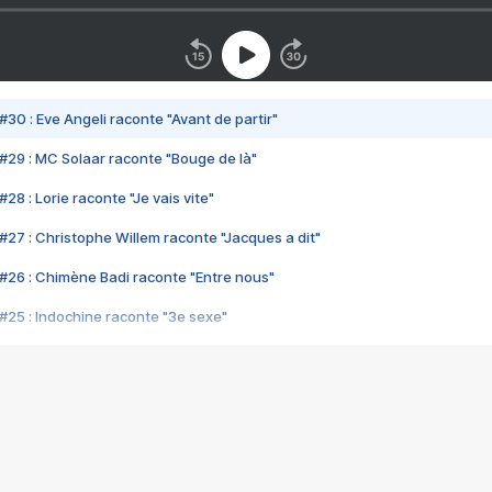
#30 : Eve Angeli raconte "Avant de partir"
#29 : MC Solaar raconte "Bouge de là"
28 : Lorie raconte "Je vais vite"
#27 : Christophe Willem raconte "Jacques a dit"
#26 : Chimène Badi raconte "Entre nous"
#25 : Indochine raconte "3e sexe"
#24 : Zaho raconte "C'est chelou"
#23 : Patrick Bruel raconte "Au café des délices"
#22 : Kyo raconte "Le chemin"
#21 : Nolwenn Leroy raconte "Cassé"