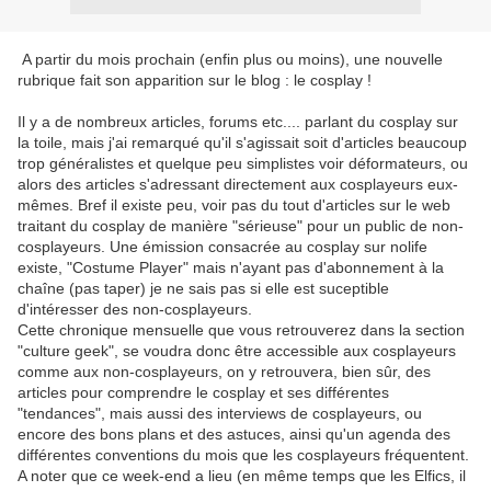
A partir du mois prochain (enfin plus ou moins), une nouvelle
rubrique fait son apparition sur le blog : le cosplay !
Il y a de nombreux articles, forums etc.... parlant du cosplay sur
la toile, mais j'ai remarqué qu'il s'agissait soit d'articles beaucoup
trop généralistes et quelque peu simplistes voir déformateurs, ou
alors des articles s'adressant directement aux cosplayeurs eux-
mêmes. Bref il existe peu, voir pas du tout d'articles sur le web
traitant du cosplay de manière "sérieuse" pour un public de non-
cosplayeurs. Une émission consacrée au cosplay sur nolife
existe, "Costume Player" mais n'ayant pas d'abonnement à la
chaîne (pas taper) je ne sais pas si elle est suceptible
d'intéresser des non-cosplayeurs.
Cette chronique mensuelle que vous retrouverez dans la section
"culture geek", se voudra donc être accessible aux cosplayeurs
comme aux non-cosplayeurs, on y retrouvera, bien sûr, des
articles pour comprendre le cosplay et ses différentes
"tendances", mais aussi des interviews de cosplayeurs, ou
encore des bons plans et des astuces, ainsi qu'un agenda des
différentes conventions du mois que les cosplayeurs fréquentent.
A noter que ce week-end a lieu (en même temps que les Elfics, il