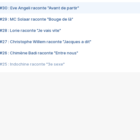
#30 : Eve Angeli raconte "Avant de partir"
#29 : MC Solaar raconte "Bouge de là"
28 : Lorie raconte "Je vais vite"
#27 : Christophe Willem raconte "Jacques a dit"
#26 : Chimène Badi raconte "Entre nous"
#25 : Indochine raconte "3e sexe"
#24 : Zaho raconte "C'est chelou"
#23 : Patrick Bruel raconte "Au café des délices"
#22 : Kyo raconte "Le chemin"
#21 : Nolwenn Leroy raconte "Cassé"
#20 : Patrick Hernandez raconte "Born to be alive"
#19 : Lorie raconte "Près de moi"