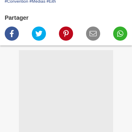
#Convention
#Médias
#Eith
Partager