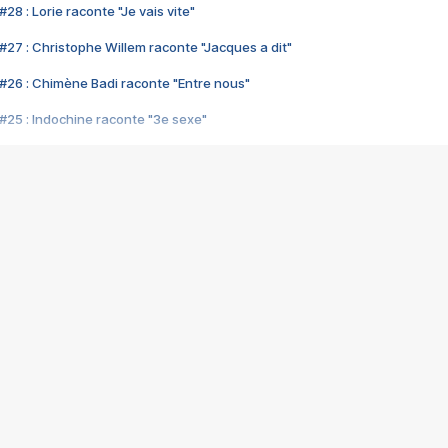
28 : Lorie raconte "Je vais vite"
#27 : Christophe Willem raconte "Jacques a dit"
#26 : Chimène Badi raconte "Entre nous"
#25 : Indochine raconte "3e sexe"
#24 : Zaho raconte "C'est chelou"
#23 : Patrick Bruel raconte "Au café des délices"
#22 : Kyo raconte "Le chemin"
#21 : Nolwenn Leroy raconte "Cassé"
#20 : Patrick Hernandez raconte "Born to be alive"
#19 : Lorie raconte "Près de moi"
#18 : Michael Jones raconte "A nos actes manqués" (avec Jean-Jacque
#17 : Khaled raconte "Aïcha"
#16 : Corneille raconte "Parce qu'on vient de loin"